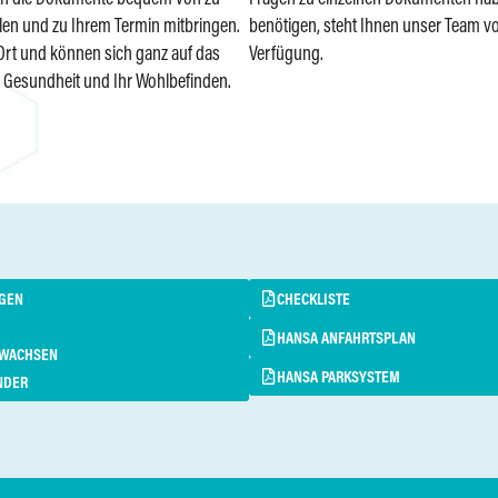
len und zu Ihrem Termin mitbringen.
benötigen, steht Ihnen unser Team vor
 Ort und können sich ganz auf das
Verfügung.
e Gesundheit und Ihr Wohlbefinden.
GEN
CHECKLISTE
HANSA ANFAHRTSPLAN
RWACHSEN
HANSA PARKSYSTEM
NDER