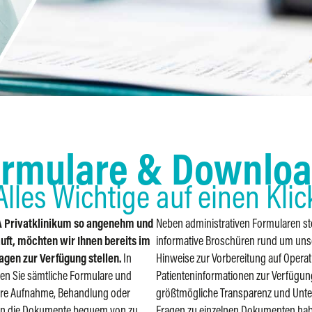
rmulare & Downlo
Alles Wichtige auf einen Klic
A Privatklinikum so angenehm und
Neben administrativen Formularen ste
uft, möchten wir Ihnen bereits im
informative Broschüren rund um uns
agen zur Verfügung stellen.
In
Hinweise zur Vorbereitung auf Operat
en Sie sämtliche Formulare und
Patienteninformationen zur Verfügung.
 Ihre Aufnahme, Behandlung oder
größtmögliche Transparenz und Unters
en die Dokumente bequem von zu
Fragen zu einzelnen Dokumenten habe