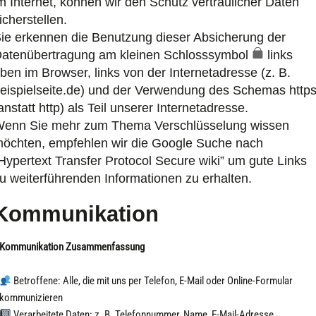
m Internet, können wir den Schutz vertraulicher Daten
icherstellen.
ie erkennen die Benutzung dieser Absicherung der
atenübertragung am kleinen Schlosssymbol
links
ben im Browser, links von der Internetadresse (z. B.
eispielseite.de) und der Verwendung des Schemas http
anstatt http) als Teil unserer Internetadresse.
enn Sie mehr zum Thema Verschlüsselung wissen
öchten, empfehlen wir die Google Suche nach
Hypertext Transfer Protocol Secure wiki” um gute Links
u weiterführenden Informationen zu erhalten.
Kommunikation
Kommunikation Zusammenfassung
Betroffene: Alle, die mit uns per Telefon, E-Mail oder Online-Formular
kommunizieren
Verarbeitete Daten: z. B. Telefonnummer, Name, E-Mail-Adresse,