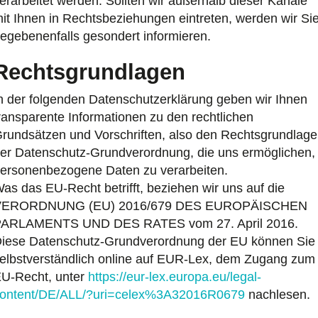
erarbeitet werden. Sollten wir außerhalb dieser Kanäle
it Ihnen in Rechtsbeziehungen eintreten, werden wir Si
egebenenfalls gesondert informieren.
Rechtsgrundlagen
n der folgenden Datenschutzerklärung geben wir Ihnen
ransparente Informationen zu den rechtlichen
rundsätzen und Vorschriften, also den Rechtsgrundlag
er Datenschutz-Grundverordnung, die uns ermöglichen,
ersonenbezogene Daten zu verarbeiten.
as das EU-Recht betrifft, beziehen wir uns auf die
VERORDNUNG (EU) 2016/679 DES EUROPÄISCHEN
ARLAMENTS UND DES RATES vom 27. April 2016.
iese Datenschutz-Grundverordnung der EU können Sie
elbstverständlich online auf EUR-Lex, dem Zugang zum
U-Recht, unter
https://eur-lex.europa.eu/legal-
ontent/DE/ALL/?uri=celex%3A32016R0679
nachlesen.